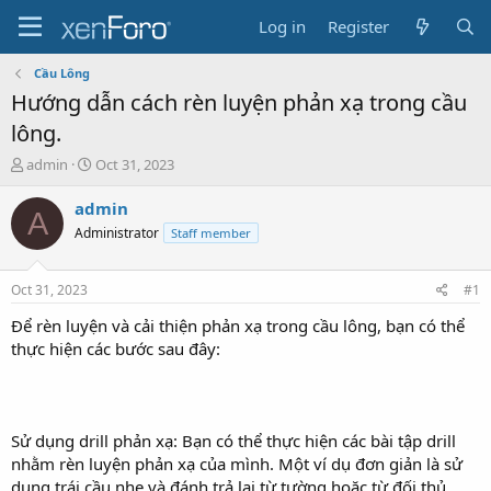
Log in
Register
Cầu Lông
Hướng dẫn cách rèn luyện phản xạ trong cầu
lông.
T
S
admin
Oct 31, 2023
h
t
r
a
admin
A
e
r
Administrator
Staff member
a
t
d
d
s
a
Oct 31, 2023
#1
t
t
a
e
Để rèn luyện và cải thiện phản xạ trong cầu lông, bạn có thể
r
thực hiện các bước sau đây:
t
e
r
Sử dụng drill phản xạ: Bạn có thể thực hiện các bài tập drill
nhằm rèn luyện phản xạ của mình. Một ví dụ đơn giản là sử
dụng trái cầu nhẹ và đánh trả lại từ tường hoặc từ đối thủ.