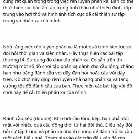
cũng rất quan trọng trong việc rèn luyện phản xạ. Bạn có thể
thực hiện các bài tập tập trung tinh thần như thiền định, tập
trung vào hơi thở và hình ảnh tích cực để cải thiện sự tập
trung và phản xạ của mình.
Nhớ rằng việc rèn luyện phản xạ là một quá trình liên tục và
đòi hỏi thời gian và kiên nhẫn. Hãy thực hiện các bài tập
thường14. Sử dụng đồ chơi tập phản xạ: Có sẵn trên thị
trường một số đồ chơi tập phản xạ dành cho cầu lông, chẳng
hạn như băng đánh cầu với dây đàn hồi hoặc cầu với dây
treo. Đồ chơi này giúp rèn luyện khả năng phản xạ và tăng
cường tốc độ đánh cầu của bạn. Thực hiện các bài tập với đồ
chơi này để cải thiện phản xạ của mình.
Đánh cầu kép (double): Khi chơi cầu lông kép, bạn phải đối
mặt với nhiều quả cầu đồng thời từ hai đối thủ. Điều này đòi
hỏi sự tập trung và phản xạ nhanh chóng để đánh trả lại cầu
một cách hiệu quả. Tham gia vào các trận đấu kép để rèn