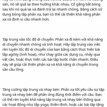
sàn, nó sẽ quả lại theo hướng khác nhau. Cố gắng bắt bóng
sau khi nó quả lại và đánh trả lại nhanh chóng. Bằng cách sử
dụng bóng tập phản xạ, bạn có thể cải thiện khả năng phản
xạ và định vị cầu nhanh hơn.
Tập trung vào tốc độ di chuyển: Phản xạ đi kèm với khả năng
di chuyển nhanh chóng và linh hoạt. Hãy tập trung vào việc
rèn luyện tốc độ di chuyển của bạn bằng cách thực hiện bài
tập agility (linh hoạt), như chạy giữa các dụng cụ, nhảy qua
vật cản, hoặc thực hiện các bài tập bước chân nhanh. Điều
này sẽ giúp cải thiện phản xạ và khả năng di chuyển trong
sân cầu lông.
Tăng cường tập trung và nhạy bén: Phản xạ tốt yêu cầu sự tập
trung và nhạy bén để phản ứng đúng thời điểm với cầu. Bạn
có thể rèn luyện khả năng tập trung và nhạy bén thông qua
các hoạt động như tập yoga, thiền định, hoặc các bài tập tăng