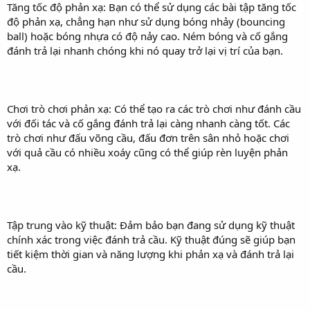
Tăng tốc độ phản xạ: Bạn có thể sử dụng các bài tập tăng tốc
độ phản xạ, chẳng hạn như sử dụng bóng nhảy (bouncing
ball) hoặc bóng nhựa có độ nảy cao. Ném bóng và cố gắng
đánh trả lại nhanh chóng khi nó quay trở lại vị trí của bạn.
Chơi trò chơi phản xạ: Có thể tạo ra các trò chơi như đánh cầu
với đối tác và cố gắng đánh trả lại càng nhanh càng tốt. Các
trò chơi như đấu võng cầu, đấu đơn trên sân nhỏ hoặc chơi
với quả cầu có nhiều xoáy cũng có thể giúp rèn luyện phản
xạ.
Tập trung vào kỹ thuật: Đảm bảo bạn đang sử dụng kỹ thuật
chính xác trong việc đánh trả cầu. Kỹ thuật đúng sẽ giúp bạn
tiết kiệm thời gian và năng lượng khi phản xạ và đánh trả lại
cầu.