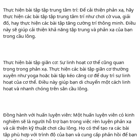
Thực hiện bài tập tập trung tâm trí: Để cải thiện phản xạ, hãy
thực hiện các bài tập tập trung tâm trí như chơi cờ vua, giải
đố, hay thực hiện các bài tập tăng cường trí thông minh. Điều
này sẽ giúp cải thiện khả năng tập trung và phản xạ của bạn
trong cầu lông.
Thực hiện bài tập giãn cơ: Sự linh hoạt cơ thể cũng quan
trọng trong phản xạ. Thực hiện các bài tập giãn cơ thường
xuyên như yoga hoặc bài tập kéo căng cơ để duy trì sự linh
hoạt của cơ thể. Điều này giúp bạn di chuyển một cách linh
hoạt và nhanh chóng trên sân cầu lông.
Đồng hành với huấn luyện viên: Một huấn luyện viên có kinh
nghiệm sẽ là người hỗ trợ bạn trong việc rèn luyện phản xạ
và cải thiện kỹ thuật chơi cầu lông. Họ có thể tạo ra các bài
tập phù hợp với trình độ của bạn và cung cấp phản hồi để bạn