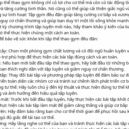
ập thể thao gym không chỉ có lợi cho cơ thể mà còn có tác động t
à tăng cường tinh thần. Nó cũng có thể giúp cải thiện giấc ngủ v
sự linh hoạt: Tập gym đều đặn giúp tăng cường cơ bắp và xương 
nguy cơ chấn thương và giúp bạn duy trì một lối sống khỏe mạnh
ất kỳ chương trình tập luyện mới nào, hãy tham khảo ý kiến của 
ó thể thực hiện chúng một cách an toàn.
để bảo vệ sức khỏe khi tập thể thao gym đều đặn:
cậy: Chọn một phòng gym chất lượng và có đội ngũ huấn luyện v
trợ phù hợp để thực hiện các bài tập đúng cách và an toàn.
: Nếu bạn mới bắt đầu tập thể thao gym, hãy bắt đầu từ những b
 bạn thích nghi dần với tập luyện và giảm nguy cơ chấn thương.
tập: Thay đổi bài tập và phương pháp tập luyện để đảm bảo sự đ
ển toàn diện các nhóm cơ và tránh sự chênh lệch phát triển cơ b
g tư thế: Hãy luôn chú ý đến kỹ thuật và thực hiện đúng tư thế kh
g và ảnh hưởng đến hiệu quả tập luyện.
mát: Trước khi bắt đầu tập luyện, hãy thực hiện các bài tập khở
thực hiện các bài tập làm mát để giảm căng thẳng và giúp cơ bắp
yện: Hãy đảm bảo rằng bạn cho cơ thể thời gian để phục hồi sau 
ủ đủ giấc để tái tạo cơ thể.
ng: Hãy lắng nghe cơ thể của bạn và tránh thực hiện các bài tậ