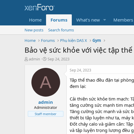
Home
Forums
What's new
Members
New posts
Search forums
Home
Forums
Phụ kiện DAS X
Gym
Bảo vệ sức khỏe với việc tập th
T
S
admin
Sep 24, 2023
h
t
r
a
Sep 24, 2023
e
r
A
Tập thể thao đều đặn tại phòng
a
t
d
d
đem lại:
s
a
t
t
Cải thiện sức khỏe tim mạch: 
admin
a
e
tăng cường sức mạnh tim mạch,
r
Administrator
Tăng cường sức mạnh và sức bề
t
Staff member
thiết bị tập luyện như tạ, máy
e
r
Đốt cháy calo và giảm cân: Tập
và tập luyện trọng lượng đều g